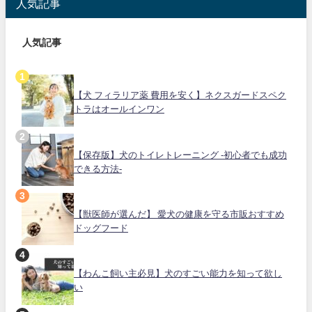
人気記事
人気記事
【犬 フィラリア薬 費用を安く】ネクスガードスペク
トラはオールインワン
【保存版】犬のトイレトレーニング -初心者でも成功
できる方法-
【獣医師が選んだ】 愛犬の健康を守る市販おすすめ
ドッグフード
【わんこ飼い主必見】犬のすごい能力を知って欲し
い