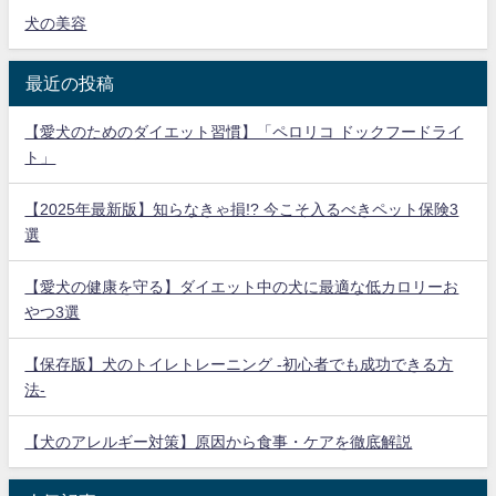
犬の美容
最近の投稿
【愛犬のためのダイエット習慣】「ペロリコ ドックフードライ
ト」
【2025年最新版】知らなきゃ損!? 今こそ入るべきペット保険3
選
【愛犬の健康を守る】ダイエット中の犬に最適な低カロリーお
やつ3選
【保存版】犬のトイレトレーニング -初心者でも成功できる方
法-
【犬のアレルギー対策】原因から食事・ケアを徹底解説